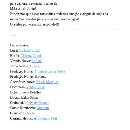
para capturar e eternizar o amor de
Márcia e do Junio!
Esperamos que essas fotografias traduza a emoção e alegria de todos os
momentos vividos junto a suas famílias e amigos!
Gratidão por terem nos escolhido!!!
----------------------------------------------------------------------------------------------
-----
Ficha técnica:
Local:
Chácara Chiari
Buffet:
Chácara Chiari
Vestido Noiva:
La Vita
Terno Noivo:
Tribeca
Produção Noiva:
A Capela dia da Noiva
Produção Noivo: Barbone
Acessórios noiva:
Márcia Marquez
Decoração:
Verde Casual
Bolo: Simone Botelho
Doces: Elaine Souza
Cerimonial:
Julyany Ventura
Som e Iluminação:
Abr som
Convite:
La Santê
Carrinho de Picolé:
Encantos Petit