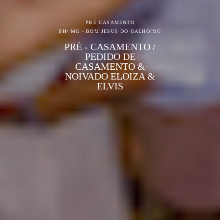
PRÉ CASAMENTO
BH/ MG - BOM JESUS DO GALHO/MG
PRÉ - CASAMENTO /
PEDIDO DE
CASAMENTO &
NOIVADO ELOIZA &
ELVIS